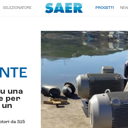
SELEZIONATORE
PROGETTI
NE
NTE
su una
e per
 un
otori da 315