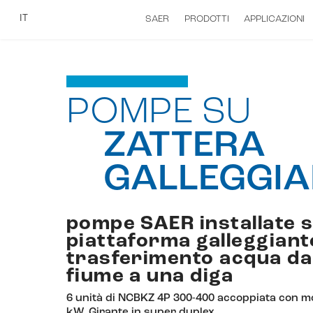
IT
SAER
PRODOTTI
APPLICAZIONI
POMPE SU
ZATTERA
GALLEGGIA
pompe SAER installate 
piattaforma galleggiant
trasferimento acqua da
fiume a una diga
6 unità di NCBKZ 4P 300-400 accoppiata con m
kW. Girante in super duplex.