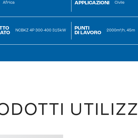
APPLICAZIONI
Africa
Civile
TTO
PUNTI
NCBKZ 4P 300-400 315kW
2000m³/h, 45m
ZATO
DI LAVORO
ODOTTI UTILIZZ