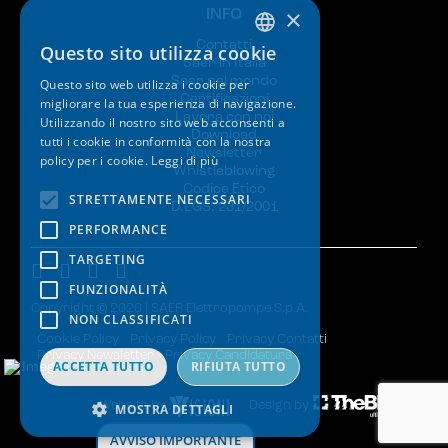
×
INFO
Contatti
Questo sito utilizza cookie
ITALIAN
Saer in Italia
Saer nel mondo
Questo sito web utilizza i cookie per
ENGLISH
Certificazioni
migliorare la tua esperienza di navigazione.
Lavora con noi
Utilizzando il nostro sito web acconsenti a
SPANISH
Download
tutti i cookie in conformità con la nostra
Newsletter
policy per i cookie.
Leggi di più
GERMAN
Whistleblowing
Codice Etico
FRENCH
STRETTAMENTE NECESSARI
D.LGS. 231/2001
PERFORMANCE
TARGETING
FUNZIONALITÀ
Copyright © 2026 | SAER Elettropompe S.p.A.
NON CLASSIFICATI
Cookie Policy
Privacy Policy
Privacy Contatti
Privacy Newsletter
Privacy Candidatura
ACCETTA TUTTO
RIFIUTA TUTTO
Website by
Design by
MOSTRA DETTAGLI
AVVISO IMPORTANTE