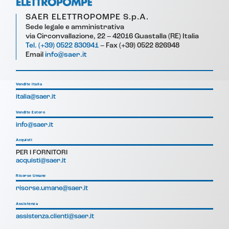
SAER ELETTROPOMPE S.p.A.
Sede legale e amministrativa
via Circonvallazione, 22 – 42016 Guastalla (RE) Italia
Tel. (+39) 0522 830941
– Fax (+39) 0522 826948
Email
info@saer.it
Vendite Italia
italia@saer.it
Vendite Estero
info@saer.it
Acquisti
PER I FORNITORI
acquisti@saer.it
Risorse Umane
risorse.umane@saer.it
Assistenza
assistenza.clienti@saer.it