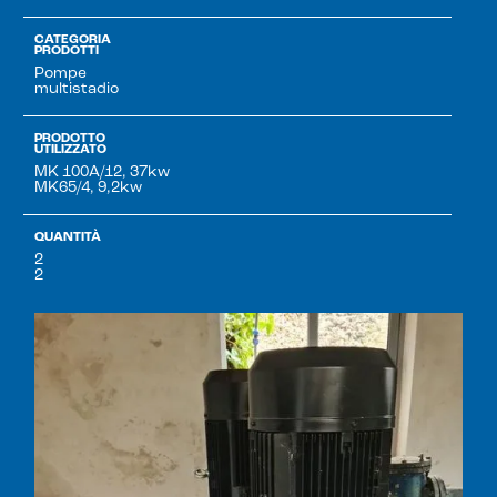
CATEGORIA
PRODOTTI
Pompe
multistadio
PRODOTTO
UTILIZZATO
MK 100A/12, 37kw
MK65/4, 9,2kw
QUANTITÀ
2
2