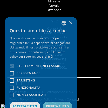
Miniere
Navale
Offshore
×
INFO
Contatti
Questo sito utilizza cookie
ITALIAN
Saer in Italia
Saer nel mondo
Questo sito web utilizza i cookie per
ENGLISH
Certificazioni
migliorare la tua esperienza di navigazione.
Lavora con noi
Utilizzando il nostro sito web acconsenti a
SPANISH
Download
tutti i cookie in conformità con la nostra
Newsletter
policy per i cookie.
Leggi di più
GERMAN
Whistleblowing
Codice Etico
FRENCH
STRETTAMENTE NECESSARI
D.LGS. 231/2001
PERFORMANCE
TARGETING
FUNZIONALITÀ
Copyright © 2026 | SAER Elettropompe S.p.A.
NON CLASSIFICATI
Cookie Policy
Privacy Policy
Privacy Contatti
Privacy Newsletter
Privacy Candidatura
ACCETTA TUTTO
RIFIUTA TUTTO