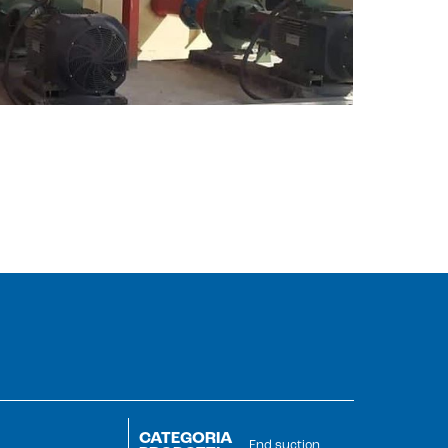
CATEGORIA
End suction