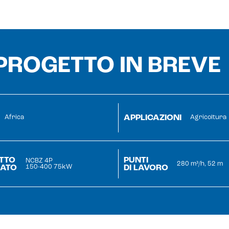
 PROGETTO IN BREVE
APPLICAZIONI
Africa
Agricoltura
TTO
PUNTI
NCBZ 4P
280 m³/h, 52 m
ZATO
DI LAVORO
150-400 75kW