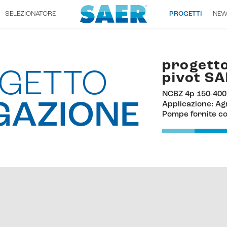
SELEZIONATORE
PROGETTI
NE
progetto
GETTO
pivot S
NCBZ 4p 150-400
IGAZIONE
Applicazione: Agr
Pompe fornite co