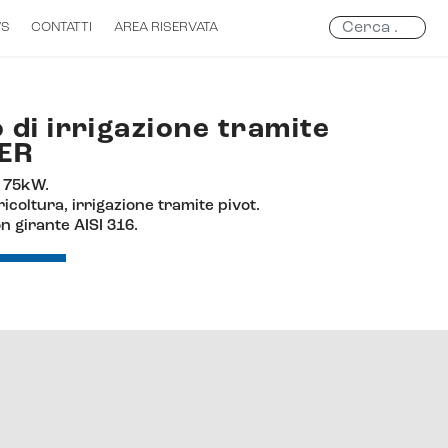
Search
WS
CONTATTI
AREA RISERVATA
...
 di irrigazione tramite
AER
 75kW.
icoltura, irrigazione tramite pivot.
n girante AISI 316.