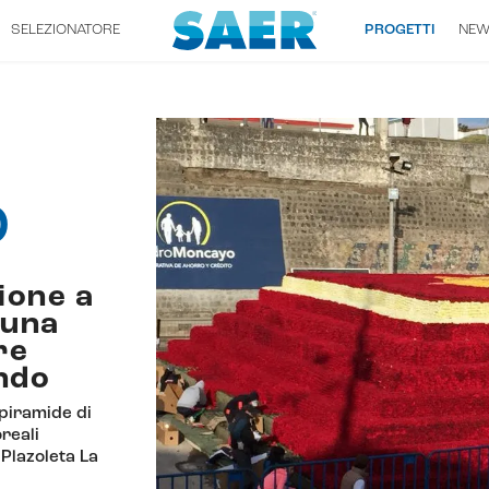
SELEZIONATORE
PROGETTI
NE
D
ione a
 una
re
ondo
piramide di
reali
Plazoleta La