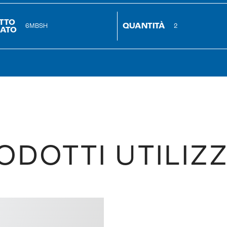
TTO
QUANTITÀ
6MBSH
2
ZATO
ODOTTI UTILIZZ