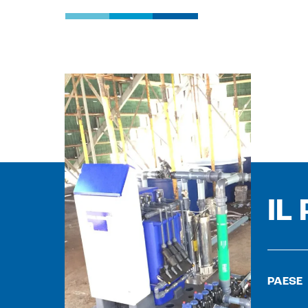
IL
PAESE