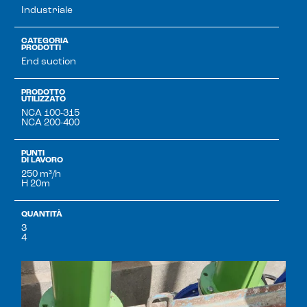
Industriale
CATEGORIA
PRODOTTI
End suction
PRODOTTO
UTILIZZATO
NCA 100-315
NCA 200-400
PUNTI
DI LAVORO
250 m³/h
H 20m
QUANTITÀ
3
4