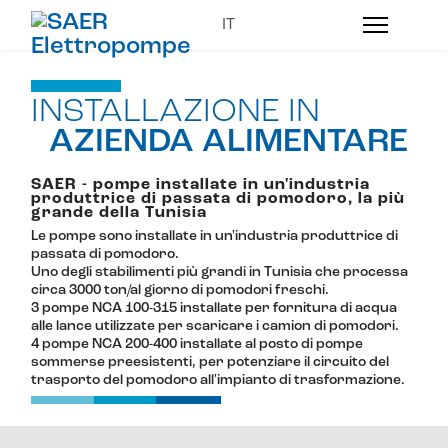
INSTALLAZIONE IN
AZIENDA ALIMENTARE
SAER - pompe installate in un'industria
produttrice di passata di pomodoro, la più
grande della Tunisia
Le pompe sono installate in un'industria produttrice di
passata di pomodoro.
Uno degli stabilimenti più grandi in Tunisia che processa
circa 3000 ton/al giorno di pomodori freschi.
3 pompe NCA 100-315 installate per fornitura di acqua
alle lance utilizzate per scaricare i camion di pomodori.
4 pompe NCA 200-400 installate al posto di pompe
sommerse preesistenti, per potenziare il circuito del
trasporto del pomodoro all'impianto di trasformazione.