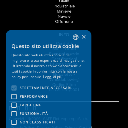
Civile
Industriale
Miniere
Navale
Offshore
×
INFO
Contatti
Questo sito utilizza cookie
ITALIAN
Saer in Italia
Saer nel mondo
Questo sito web utilizza i cookie per
ENGLISH
Certificazioni
migliorare la tua esperienza di navigazione.
Lavora con noi
Utilizzando il nostro sito web acconsenti a
SPANISH
Download
tutti i cookie in conformità con la nostra
Newsletter
policy per i cookie.
Leggi di più
GERMAN
Whistleblowing
Codice Etico
FRENCH
STRETTAMENTE NECESSARI
D.LGS. 231/2001
PERFORMANCE
TARGETING
FUNZIONALITÀ
Copyright © 2026 | SAER Elettropompe S.p.A.
NON CLASSIFICATI
Cookie Policy
Privacy Policy
Privacy Contatti