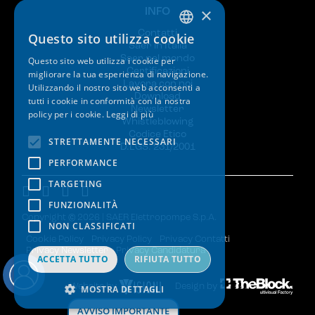
×
INFO
Contatti
Questo sito utilizza cookie
ITALIAN
Saer in Italia
Saer nel mondo
Questo sito web utilizza i cookie per
ENGLISH
Certificazioni
migliorare la tua esperienza di navigazione.
Lavora con noi
Utilizzando il nostro sito web acconsenti a
SPANISH
Download
tutti i cookie in conformità con la nostra
Newsletter
policy per i cookie.
Leggi di più
GERMAN
Whistleblowing
Codice Etico
FRENCH
STRETTAMENTE NECESSARI
D.LGS. 231/2001
PERFORMANCE
TARGETING
FUNZIONALITÀ
Copyright © 2026 | SAER Elettropompe S.p.A.
NON CLASSIFICATI
Cookie Policy
Privacy Policy
Privacy Contatti
Privacy Newsletter
Privacy Candidatura
ACCETTA TUTTO
RIFIUTA TUTTO
Website by
Design by
MOSTRA DETTAGLI
AVVISO IMPORTANTE