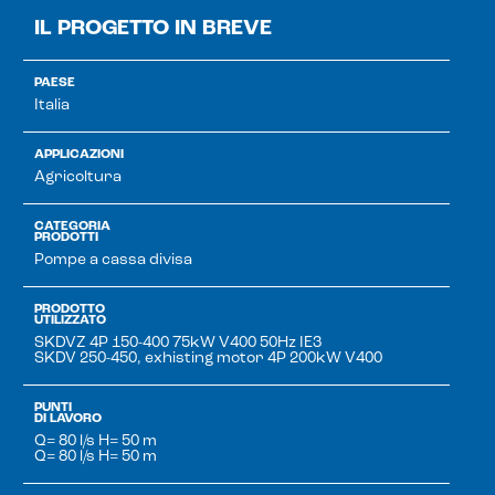
IL PROGETTO IN BREVE
PAESE
Italia
APPLICAZIONI
Agricoltura
CATEGORIA
PRODOTTI
Pompe a cassa divisa
PRODOTTO
UTILIZZATO
SKDVZ 4P 150-400 75kW V400 50Hz IE3
SKDV 250-450, exhisting motor 4P 200kW V400
PUNTI
DI LAVORO
Q= 80 l/s H= 50 m
Q= 80 l/s H= 50 m