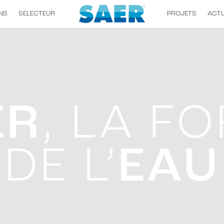
NS
SELECTEUR
PROJETS
ACTU
ER
, LA F
DE L’
EAU