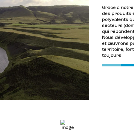
Grâce à notre
des produits 
polyvalents q
secteurs (dome
qui répondent
Nous développ
et œuvrons po
territoire, fo
toujours.