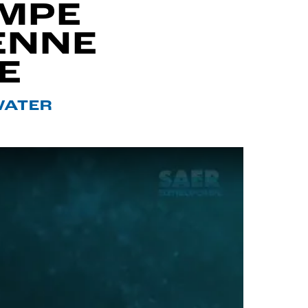
MPE
ENNE
E
WATER