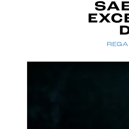
SA
EXC
REGA