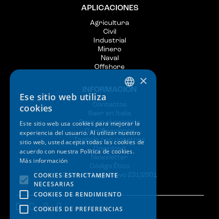
APLICACIONES
Agricultura
Civil
Industrial
Minero
Naval
Offshore
×
INFORMACIÓN
Ese sitio web utiliza
ITALIAN
Contactos
cookies
Saer en Italia
ENGLISH
Saer en el muondo
Este sitio web usa cookies para mejorar la
Certificaciones
experiencia del usuario. Al utilizar nuestro
SPANISH
Trabaja con nosotros
sitio web, usted acepta todas las cookies de
Download
GERMAN
acuerdo con nuestra Política de cookies.
Newsletter
Más información
FRENCH
Código Ético
COOKIES ESTRICTAMENTE
Decreto Legislativo 231/2001
NECESARIAS
COOKIES DE RENDIMIENTO
COOKIES DE PREFERENCIAS