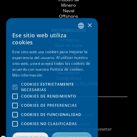
Industrial
Minero
Naval
Offshore
×
INFORMACIÓN
Ese sitio web utiliza
ITALIAN
Contactos
cookies
Saer en Italia
ENGLISH
Saer en el muondo
Este sitio web usa cookies para mejorar la
Certificaciones
experiencia del usuario. Al utilizar nuestro
SPANISH
Trabaja con nosotros
sitio web, usted acepta todas las cookies de
Download
GERMAN
acuerdo con nuestra Política de cookies.
Newsletter
Más información
FRENCH
Código Ético
COOKIES ESTRICTAMENTE
Decreto Legislativo 231/2001
NECESARIAS
COOKIES DE RENDIMIENTO
COOKIES DE PREFERENCIAS
COOKIES DE FUNCIONALIDAD
Copyright © 2026 | SAER Elettropompe S.p.A.
COOKIES NO CLASIFICADAS
Política de Cookies
Política de Privacidad
Privacidad de Contactos
Privacidad de la Newsletter
Privacidad de la Aplicación